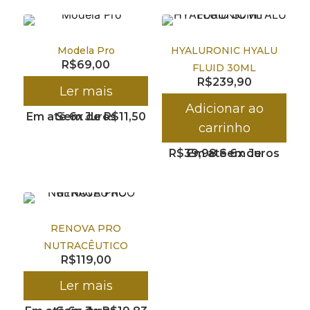
Modela Pro
HYALURONIC HYALU
R$
69,00
FLUID 30ML
R$
239,90
Ler mais
Adicionar ao
Em até 6x de
Sem Juros
R$
11,50
carrinho
R$
39,98
Em até 6x de
Sem Juros
RENOVA PRO
NUTRACÊUTICO
R$
119,00
Ler mais