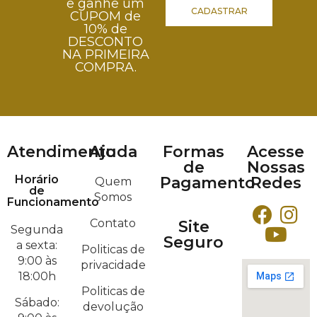
e ganhe um
CADASTRAR
CUPOM de
10% de
DESCONTO
NA PRIMEIRA
COMPRA.
Atendimento
Ajuda
Formas
Acesse
de
Nossas
Horário
Pagamento
Redes
Quem
de
Somos
Funcionamento
Contato
Site
Segunda
Seguro
a sexta:
Politicas de
9:00 às
privacidade
18:00h
Politicas de
Sábado:
devolução