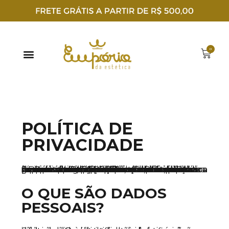
POLÍTICA DE
PRIVACIDADE
A presente Política de Privacidade descreve a forma como a Empório dos Cosméticos utiliza os dados fornecidos pelos usuários do site www.emporiodaestetica.com.br. Ao fornecer à Empório dos Cosméticos suas informações pessoais em virtude de uma ordem de compra enviada pelo Site, o usuário declara expressamente conhecer e concordar com os termos e condições previstas nesta Política de Privacidade. A Empório da estética leva muito a sério a proteção dos dados pessoais dos usuários do Site. Por esta razão, não haverá coleta, processamento, armazenamento ou utilização dos dados pessoais dos usuários de forma diversa ou para outros fins que não aqueles explicitados mais adiante nesta Política de Privacidade. Empório da estética toma todas as medidas técnicas e organizacionais necessárias para garantir a proteção dos dados pessoais dos usuários do Site.
O QUE SÃO DADOS
PESSOAIS?