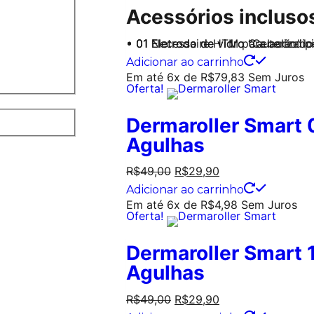
Acessórios incluso
• 01 Eletrodo de vidro “Cebolão” 
• 01 Eletrodo de vidro Cauterizado
• 01 Necessaire HTM para acondic
Adicionar ao carrinho
Em até 6x de
R$
79,83
Sem Juros
Oferta!
Dermaroller Smart
Agulhas
R$
49,00
R$
29,90
Adicionar ao carrinho
Em até 6x de
R$
4,98
Sem Juros
Oferta!
Dermaroller Smart
Agulhas
R$
49,00
R$
29,90