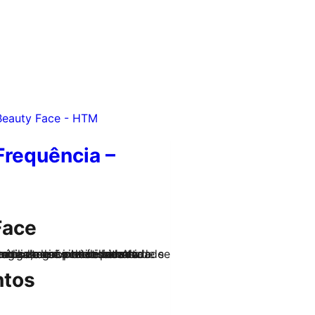
Frequência –
Face
ntos