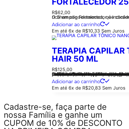
FORTALECEDOR 25
R$
62,00
O Shampoo Fortalecedor é indicado para homens e mulheres. É rico e
Adicionar ao carrinho
Em até 6x de
R$
10,33
Sem Juros
TERAPIA CAPILAR
HAIR 50 ML
R$
125,00
O Tônico Nano Hair foi desenvolvido para um tratamento intensivo do crescimento de novos fios e redução da queda acentuada dos cabelos. Composto pelo o exclusivo Nanogrow que promove o crescimento e fixação dos fios no couro cabeludo. O ativo é uma exclusiva associação de aminoácidos, vitaminas e proteínas nanoencapsulada que que age na principal causa da queda de cabelos. O tônico reduz a queda e promove o crescimento dos fios, promove o espessamento dos fios enfraquecidos, além de fortalecer e nutrir os fios para que cresçam mais saudáveis e resistentes, diminuindo a quebra e deixando-os mais hidratados, macios e livres das pontas duplas. O tônico ainda diminui a oleosidade excessiva do couro cabeludo, auxiliando nos problemas decorrentes da caspa e da coceira. Além disso auxilia na fixação dos fios no couro cabeludo, deixando mais resistentes a queda. O tônico é dermatologicamente testa
Adicionar ao carrinho
Em até 6x de
R$
20,83
Sem Juros
Cadastre-se, faça parte de
nossa Família e ganhe um
CUPOM de 10% de DESCONTO