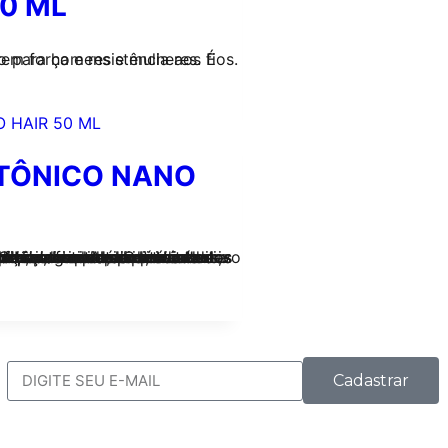
0 ML
m oligoelementos, que conferem força e resistência aos fios.
 TÔNICO NANO
do, com resultados positivos em apenas 2 meses de uso.
Cadastrar