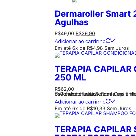
Dermaroller Smart
Agulhas
R$
49,00
R$
29,90
Adicionar ao carrinho
Em até 6x de
R$
4,98
Sem Juros
TERAPIA CAPILAR
250 ML
R$
62,00
O Condicionador Terapia Capilar foi desenvolvido para recuperar os fios danificados. Forma um filme flexível sobre os fios,
Adicionar ao carrinho
Em até 6x de
R$
10,33
Sem Juros
TERAPIA CAPILAR