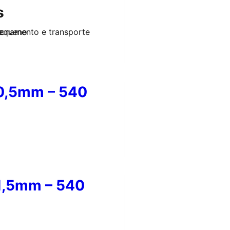
s
pequeno
r
ionamento e transporte
 0,5mm – 540
 1,5mm – 540