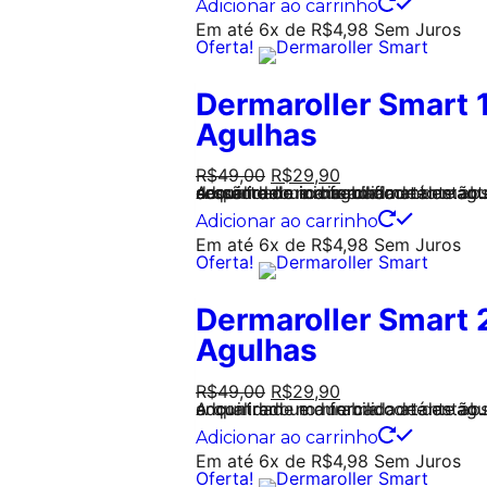
Adicionar ao carrinho
Em até 6x de
R$
4,98
Sem Juros
Oferta!
Dermaroller Smart
Agulhas
R$
49,00
R$
29,90
A qualidade e durabilidade das agulhas foram projetadas até adquirirem uma forma cortante absurdamente maior a que era encontrado no mercado até então. Com o Smart Derma Roller a sessão de microagulhamento mantem-se com a mesma qualidade de corte do inicio ao fim.
Adicionar ao carrinho
Em até 6x de
R$
4,98
Sem Juros
Oferta!
Dermaroller Smart
Agulhas
R$
49,00
R$
29,90
A qualidade e durabilidade das agulhas foram projetadas até adquirirem uma forma cortante absurdamente maior a que era encontrado no mercado até então.
Adicionar ao carrinho
Em até 6x de
R$
4,98
Sem Juros
Oferta!