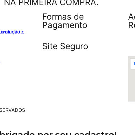
NA PRIMEIRA COMPRA.
Formas de
A
Pagamento
R
privacidade
razos
Site Seguro
s
ESERVADOS
brigado por seu cadastro!