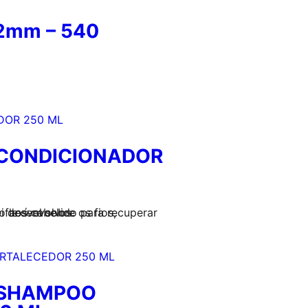
 2mm – 540
 CONDICIONADOR
 devolvendo a elasticidade e o brilho aos cabelos.
 SHAMPOO