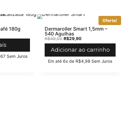
Oferta!
afé 180g
Dermaroller Smart 1,5mm –
540 Agulhas
R$
49,00
R$
29,90
ais
Adicionar ao carrinho
,67
Sem Juros
Em até 6x de
R$
4,98
Sem Juros