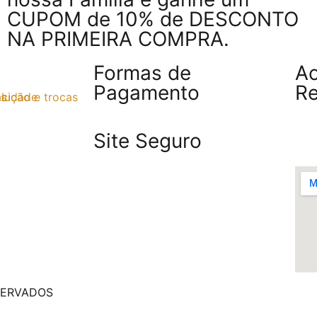
CUPOM de 10% de DESCONTO
NA PRIMEIRA COMPRA.
Formas de
A
Pagamento
R
acidade
olução e trocas
os
Site Seguro
ESERVADOS