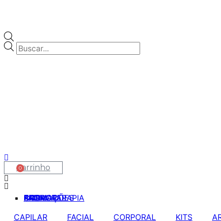
Pesquisar produtos
Carrinho
0
CAPILAR
FACIAL
CORPORAL
KITS
AROMATERAPIA
PROMOÇÕES
CAPILAR
FACIAL
CORPORAL
KITS
A