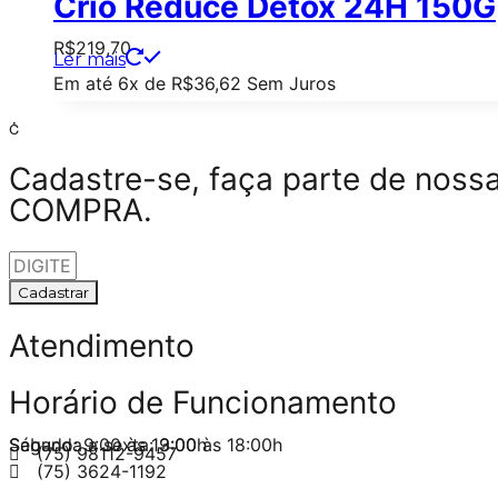
Crio Reduce Detox 24H 150G
R$
219,70
Ler mais
Em até 6x de
R$
36,62
Sem Juros
Cadastre-se, faça parte de no
COMPRA.
Cadastrar
Atendimento
Horário de Funcionamento
Segunda a sexta: 9:00 às 18:00h
Sábado: 9:00 às 13:00h
(75) 98112-9457
(75) 3624-1192