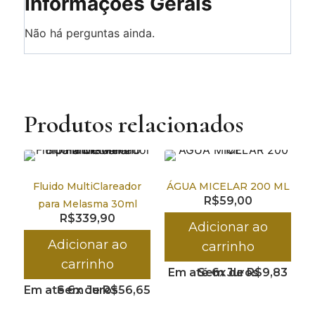
Informações Gerais
Não há perguntas ainda.
Produtos relacionados
Fluido MultiClareador
ÁGUA MICELAR 200 ML
R$
59,00
para Melasma 30ml
R$
339,90
Adicionar ao
Adicionar ao
carrinho
carrinho
Em até 6x de
Sem Juros
R$
9,83
Em até 6x de
Sem Juros
R$
56,65