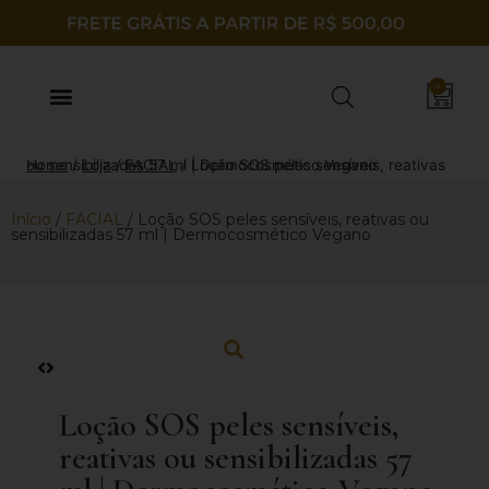
0
Home
Loção SOS peles sensíveis, reativas ou sensibilizadas 57 ml | Dermocosmético Vegano
/
Loja
/
FACIAL
/
Início
/
FACIAL
/ Loção SOS peles sensíveis, reativas ou
sensibilizadas 57 ml | Dermocosmético Vegano
Loção SOS peles sensíveis,
reativas ou sensibilizadas 57