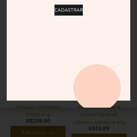
CADASTRAR
Informações Gerais
Não há perguntas ainda.
Produtos relacionados
MELANO DEFENSE
Sabonete em Barra
FPS90 50g
Control Derm A5
R$
229,90
Limpeza Anti Acne 80g
R$
55,89
Adicionar ao