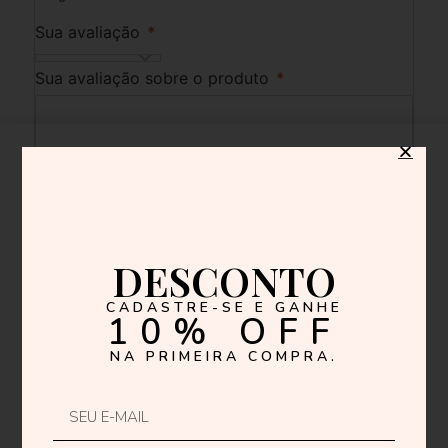
Sua avaliação
*
Sua avaliação sobre o produto
*
Nome
*
DESCONTO
E-mail
*
CADASTRE-SE E GANHE
10% OFF
NA PRIMEIRA COMPRA.
Salvar meus dados neste navegador para a próxima
vez que eu comentar.