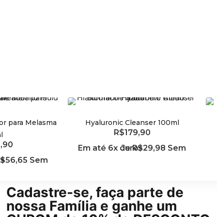
dor para Melasma
Hyaluronic Cleanser 100ml
R$
179,90
l
Adicionar ao carrinho
,90
Em até 6x de
Sem Juros
R$
29,98
 carrinho
os
$
56,65
Cadastre-se, faça parte de
nossa Família e ganhe um