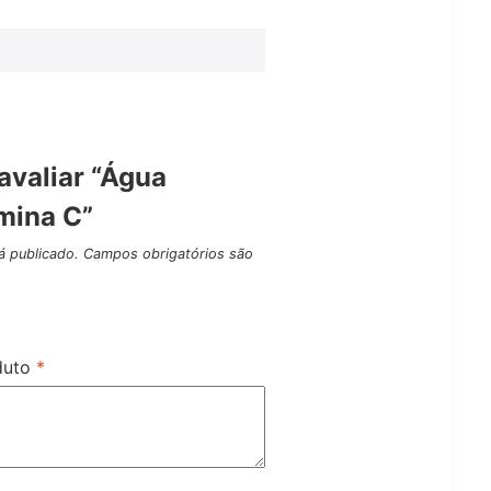
 avaliar “Água
mina C”
á publicado.
Campos obrigatórios são
oduto
*