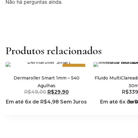
Não há perguntas ainda.
Produtos relacionados
Oferta!
Dermaroller Smart 1mm – 540
Fluido MultiClarea
Agulhas
30m
R$
49,00
R$
29,90
R$
339
Adicionar ao carrinho
Adicionar ao
Em até 6x de
R$
4,98
Sem Juros
Em até 6x de
Sem Jur
R