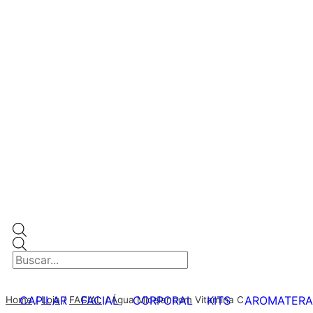
CAPILAR
FACIAL
CORPORAL
KITS
AROMATERA
Home
/
Loja
/
FACIAL
/
Água Micelar com Vitamina C