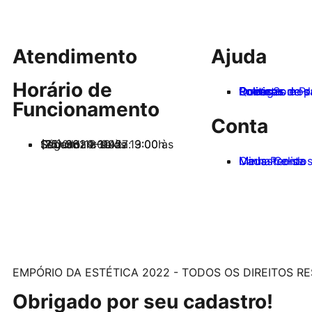
Atendimento
Ajuda
Horário de
Quem Somos
Contato
Politicas de 
Politicas de devolução e trocas
Entregas e P
Funcionamento
Conta
Segunda a sexta: 9:00 às 18:00h
Sábado: 9:00 às 13:00h
(75) 98112-9457
(75) 3624-1192
Cadastre-se
Minha Conta
Meus Pedido
EMPÓRIO DA ESTÉTICA 2022 - TODOS OS DIREITOS R
Obrigado por seu cadastro!