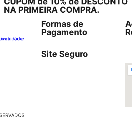
CUPOM de 10% de DESCONTO
NA PRIMEIRA COMPRA.
Formas de
A
Pagamento
R
privacidade
razos
Site Seguro
s
ESERVADOS